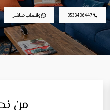
0538406447
واتساب مباشر
من نح