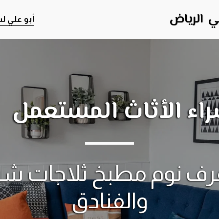
ي الرياض
أبو علي لش
راء الأثاث المستعمل  
والفنادق