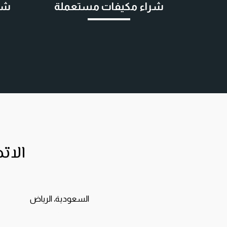
شراء مكيفات مستعملة
شر
الات
السعودية، الرياض
+966-538406447
+966-509418699